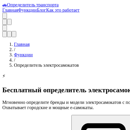
🚗
Определитель транспорта
Главная
Функции
Блог
Как это работает
Главная
/
Функции
/
Определитель электросамокатов
⚡
Бесплатный определитель электросамок
Мгновенно определите бренды и модели электросамокатов с пом
Охватывает городские и мощные e-самокаты.