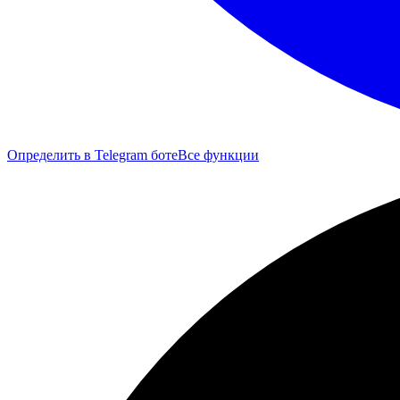
Определить в Telegram боте
Все функции