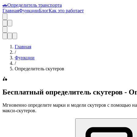
🚗
Определитель транспорта
Главная
Функции
Блог
Как это работает
Главная
/
Функции
/
Определитель скутеров
🛵
Бесплатный определитель скутеров - О
Мгновенно определите марки и модели скутеров с помощью наше
макси-скутеров.