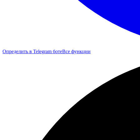
Определить в Telegram боте
Все функции