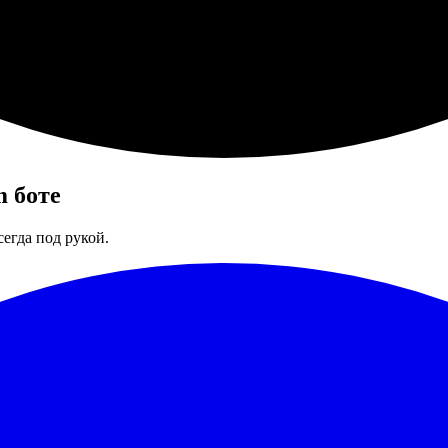
m боте
егда под рукой.