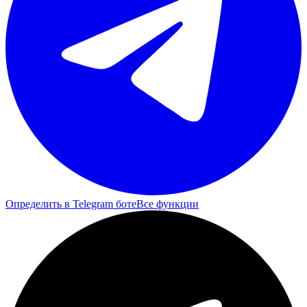
Определить в Telegram боте
Все функции